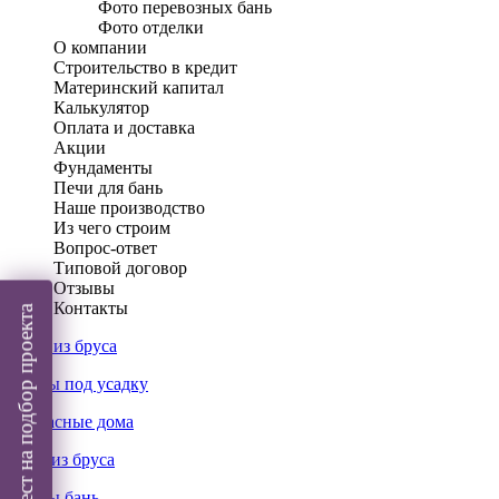
Фото перевозных бань
Фото отделки
О компании
Строительство в кредит
Материнский капитал
Калькулятор
Оплата и доставка
Акции
Фундаменты
Печи для бань
Наше производство
Из чего строим
Вопрос-ответ
Типовой договор
Отзывы
Контакты
Пройти тест на подбор проекта
Дома из бруса
Срубы под усадку
Каркасные дома
Бани из бруса
Срубы бань