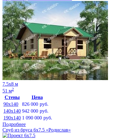
7.5х8 м
2
51 м
Стены
Цена
90x140
826 000
руб.
140x140
942 000
руб.
190x140
1 090 000
руб.
Подробнее
Сруб из бруса 6х7.5 «Родислав»