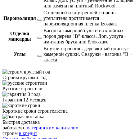
Knauf. Доп. услуга - увеличение толщины
или замена на плитный Rockwool.
С внешней и внутренней стороны
Пароизоляция
утеплителя протягивается
пароизоляционная пленка Izospan.
Вагонка камерной сушки из хвойных
Отделка
пород дерева "В"-класса. Доп. услуга -
мансарды
имитация бруса или блок-хаус.
Внутри строения - деревянный плинтус
Углы
камерной сушки. Снаружи - вагонка "В"-
класса
Строим круглый год
Русские строители
Гарантия 12 месяцев
Короткие сроки строительства
Быстрая доставка
работаем с
материнским капиталом
строим
в кредит
Скачать шаблон договора