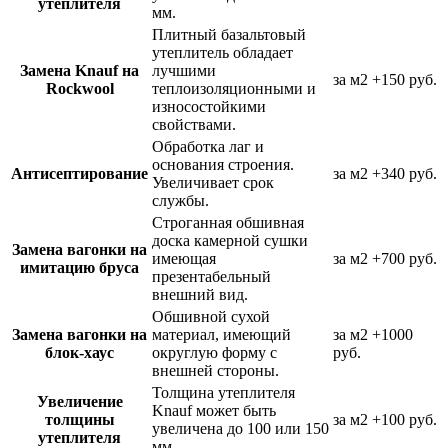
утеплителя
мм.
Плитный базальтовый
утеплитель обладает
Замена Knauf на
лучшими
за м2
+150 руб.
Rockwool
теплоизоляционными и
износостойкими
свойствами.
Обработка лаг и
основания строения.
Антисептирование
за м2
+340 руб.
Увеличивает срок
службы.
Строганная обшивная
доска камерной сушки
Замена вагонки на
имеющая
за м2
+700 руб.
имитацию бруса
презентабельный
внешний вид.
Обшивной сухой
Замена вагонки на
материал, имеющий
за м2
+1000
блок-хаус
округлую форму с
руб.
внешней стороны.
Толщина утеплителя
Увеличение
Knauf может быть
толщины
за м2
+100 руб.
увеличена до 100 или 150
утеплителя
мм.