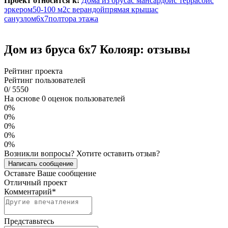
Проект относится к:
Дома из бруса
с мансардой
с террасой
с
эркером
50-100 м2
с верандой
прямая крыша
с
санузлом
6х7
полтора этажа
Дом из бруса 6х7 Колояр: отзывы
Рейтинг проекта
Рейтинг пользователей
0
/
5
5
5
0
На основе 0 оценок пользователей
0%
0%
0%
0%
0%
Возникли вопросы? Хотите оставить отзыв?
Написать сообщение
Оставьте Ваше сообщение
Отличный проект
Комментарий
*
Представьтесь