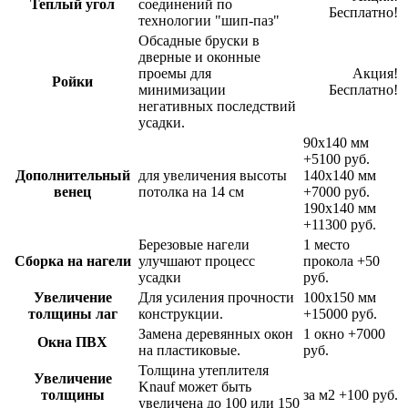
Теплый угол
соединений по
Бесплатно!
технологии "шип-паз"
Обсадные бруски в
дверные и оконные
проемы для
Акция!
Ройки
минимизации
Бесплатно!
негативных последствий
усадки.
90х140 мм
+5100 руб.
Дополнительный
для увеличения высоты
140х140 мм
венец
потолка на 14 см
+7000 руб.
190х140 мм
+11300 руб.
Березовые нагели
1 место
Сборка на нагели
улучшают процесс
прокола
+50
усадки
руб.
Увеличение
Для усиления прочности
100х150 мм
толщины лаг
конструкции.
+15000 руб.
Замена деревянных окон
1 окно
+7000
Окна ПВХ
на пластиковые.
руб.
Толщина утеплителя
Увеличение
Knauf может быть
толщины
за м2
+100 руб.
увеличена до 100 или 150