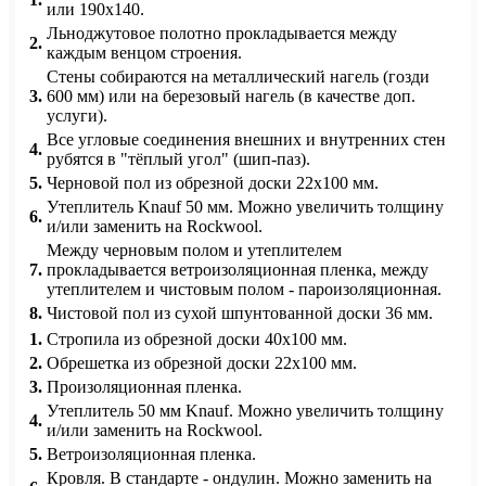
или 190х140.
Льноджутовое полотно прокладывается между
2.
каждым венцом строения.
Стены собираются на металлический нагель (гозди
3.
600 мм) или на березовый нагель (в качестве доп.
услуги).
Все угловые соединения внешних и внутренних стен
4.
рубятся в "тёплый угол" (шип-паз).
5.
Черновой пол из обрезной доски 22х100 мм.
Утеплитель Knauf 50 мм. Можно увеличить толщину
6.
и/или заменить на Rockwool.
Между черновым полом и утеплителем
7.
прокладывается ветроизоляционная пленка, между
утеплителем и чистовым полом - пароизоляционная.
8.
Чистовой пол из сухой шпунтованной доски 36 мм.
1.
Стропила из обрезной доски 40х100 мм.
2.
Обрешетка из обрезной доски 22х100 мм.
3.
Произоляционная пленка.
Утеплитель 50 мм Knauf. Можно увеличить толщину
4.
и/или заменить на Rockwool.
5.
Ветроизоляционная пленка.
Кровля. В стандарте - ондулин. Можно заменить на