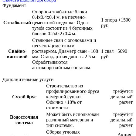
Фундамент
Опорно-столбчатые блоки
0.4х0.4х0.4 м. на песчено-
1 опора
+1500
Столбчатый
цементной подушке. Одна
руб.
тумба состоит из 4 бетонных
блоков 0.2х0.2х0.4 м.
Стальные сваи с оголовками и
песчено-цементным
Свайно-
ростверком. Диаметр сваи - 108
1 свая
+5690
винтовой
мм. Стандартная длина - 2.5 м.
руб.
Обрабатываются
антикоррозийным составом.
Дополнительные услуги
Строительство из
профилированного бруса
требуется
Сухой брус
камерной сушки.
детальный
Обычно +18% от
расчет
стоимости.
Может быть использован
требуется
Водосточная
различный материал и
детальный
система
тип системы.
расчет
Сборка угловых
Акция!