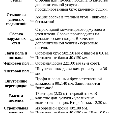
стены
стороны или прямой профиль. В качестве
дополнительной услуги -
профилированный брус камерной сушки.
Стыковка
Акция: сборка в "теплый угол" (шип-паз)
угловых
бесплатно!
соединений
С прокладкой межвенцового джутового
Сборка
утеплителя. Сборка производится на
наружных
металлические гвозди. В качестве
стен
дополнительной услуги - березовые
нагели.
Лаги пола и
Обрезной брус 50х150 мм с шагом в 0.6 м.
потолка
Потолочные балки 40х150 мм.
Черновой пол
Обрезная доска 22х100 мм (2-й сорт).
Шпунтованная доска камерной сушки 36
Чистовой пол
мм.
Профилированный брус естественной
Внутренние
влажности 90х140 мм. Запиливаются
перегородки
"шип-паз".
17 венцов (2.35 м) - первый этаж. В
Высота
качестве доп. услуги - увеличение
потолка
количества венцов. Второй этаж - 2.30 м.
Стропильная
Из обрезной доски 40х100 мм.
система
Потолочные балки 40х150 мм. Шаг - 0.9 м.