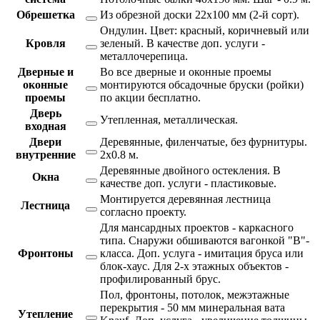
Обрешетка
Из обрезной доски 22х100 мм (2-й сорт).
Ондулин. Цвет: красный, коричневый или
Кровля
зеленый. В качестве доп. услуги -
металлочерепица.
Дверные и
Во все дверные и оконные проемы
оконные
монтируются обсадочные бруски (ройки)
проемы
по акции бесплатно.
Дверь
Утепленная, металлическая.
входная
Двери
Деревянные, филенчатые, без фурнитуры.
внутренние
2х0.8 м.
Деревянные двойного остекления. В
Окна
качестве доп. услуги - пластиковые.
Монтируется деревянная лестница
Лестница
согласно проекту.
Для мансардных проектов - каркасного
типа. Снаружи обшиваются вагонкой "В"-
Фронтоны
класса. Доп. услуга - имитация бруса или
блок-хаус. Для 2-х этажных объектов -
профилированный брус.
Пол, фронтоны, потолок, межэтажные
перекрытия - 50 мм минеральная вата
Утепление