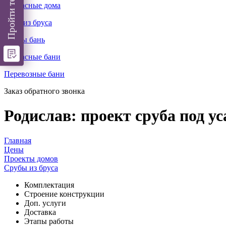
Каркасные дома
Бани из бруса
Срубы бань
Каркасные бани
Перевозные бани
Заказ обратного звонка
Родислав: проект сруба под ус
Главная
Цены
Проекты домов
Срубы из бруса
Комплектация
Cтроение конструкции
Доп. услуги
Доставка
Этапы работы